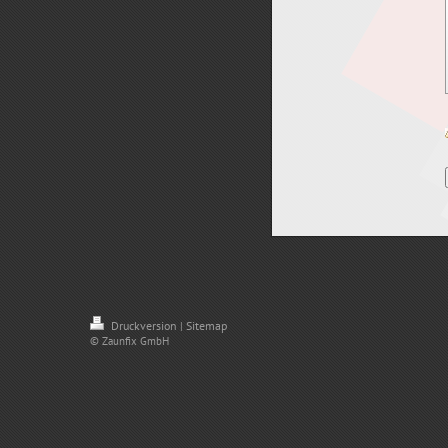
Druckversion
Sitemap
|
© Zaunfix GmbH